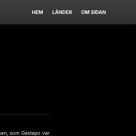
HEM
LÄNDER
OM SIDAN
isen, som Gestapo var