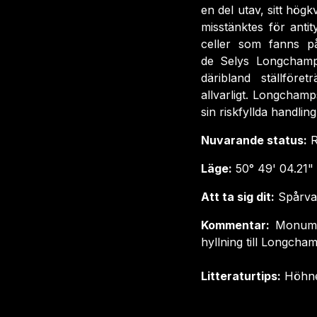
en del utav, sitt hög
misstänktes för anti
celler som fanns p
de
Selys
Longcham
däribland ställför
allvarligt.
Longchamp
sin riskfyllda handlin
Nuvarande status:
R
Läge:
50° 49' 04.21" 
Att ta sig dit:
Spårva
Kommentar:
Monumen
hyllning till Longcham
Litteraturtips:
Höhne