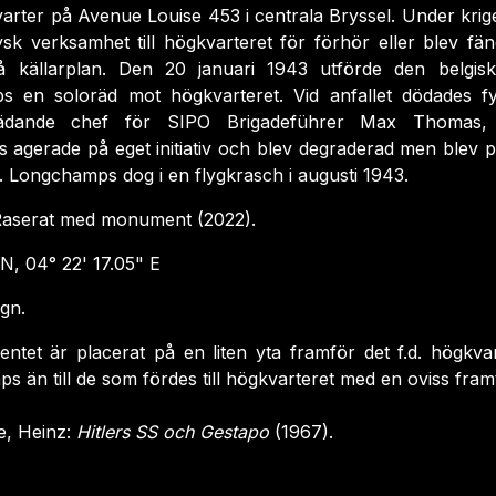
kvarter på
Avenue
Louise 453 i centrala Bryssel. Under kri
tysk verksamhet till högkvarteret för förhör eller blev fä
å källarplan. Den 20 januari 1943 utförde den belgis
ps
en soloräd mot högkvarteret. Vid anfallet dödades fy
eträdande chef för SIPO
Brigadeführer
Max Thomas, 
s
agerade på eget initiativ och blev degraderad men blev 
g.
Longchamps
dog i en flygkrasch i augusti 1943.
aserat med monument (2022).
N, 04° 22' 17.05" E
gn.
tet är placerat på en liten yta framför det f.d. högkv
ps än till de som fördes till högkvarteret med en oviss framti
, Heinz:
Hitlers SS och Gestapo
(1967).