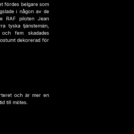
get fördes belgare som
ngslade i någon av de
ke RAF piloten Jean
ra tyska tjänstemän,
och fem skadades
postumt dekorerad för
arteret och är mer en
d till mötes.