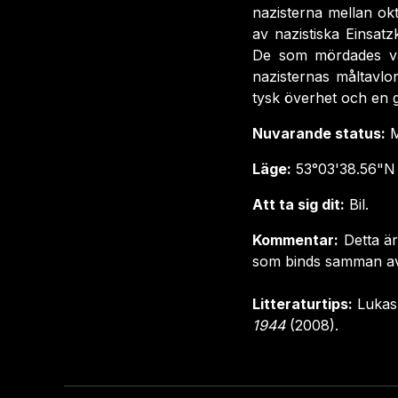
nazisterna mellan o
av nazistiska Einsat
De som mördades va
nazisternas måltavlo
tysk överhet och en 
Nuvarande status:
M
Läge:
53°03'38.56"N 
Att ta sig dit:
Bil.
Kommentar:
Detta ä
som binds samman av 
Litteraturtips:
Lukas,
1944
(2008).