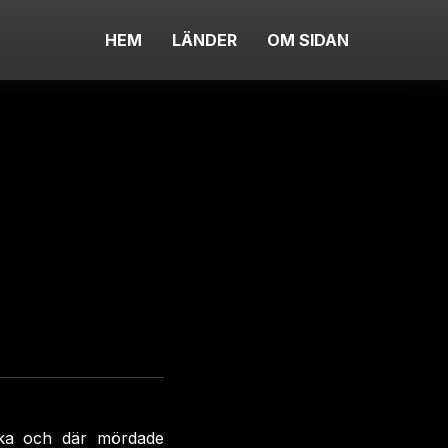
HEM
LÄNDER
OM SIDAN
rka och där mördade