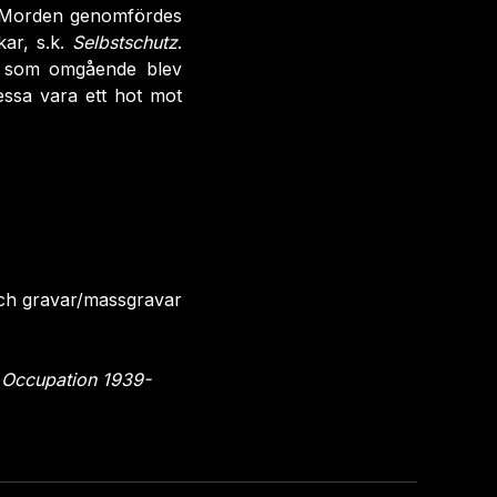
. Morden genomfördes
ar, s.k.
Selbstschutz
.
a som omgående blev
essa vara ett hot mot
och gravar/massgravar
 Occupation 1939-