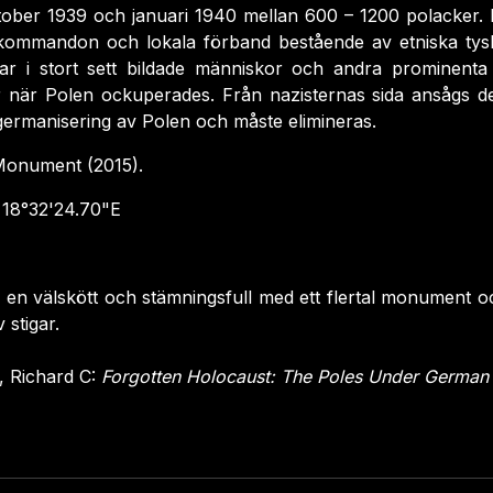
ktober 1939 och januari 1940 mellan 600 – 1200 polacker
zkommandon och lokala förband bestående av etniska tysk
r i stort sett bildade människor och andra prominent
r när Polen ockuperades. Från nazisternas sida ansågs d
germanisering av Polen och måste elimineras.
onument (2015).
18°32'24.70"E
r en välskött och stämningsfull med ett flertal monument 
stigar.
 Richard C:
Forgotten Holocaust: The Poles Under German