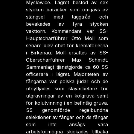
Myslowice. Lägret bestod av sex
stycken baracker som omgavs av
stängsel med taggtråd och
bevakades av fyra stycken
vakttorn. Kommendant var SS-
Hauptscharf
ührer Otto Moll som
senare blev chef för krematorierna
i Birkenau. Moll ersattes av
SS-
Oberscharf
ührer Max Schmidt.
Sammanlagt tjänstgjorde ca 60 SS
officerare i lägret.
Majoriteten av
fångarna var polska judar och de
utnyttjades som slavarbetare för
utgrävningar av en kolgruva samt
för kolutvinning i en befintlig gruva.
SS genomförde regelbundna
selektioner av fångar och de fångar
som inte ansågs vara
arbetsförmögna skickades tillbaka