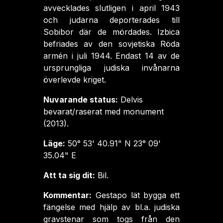
avvecklades slutligen i april 1943
och judarna deporterades till
Sobibor där de mördades. Izbica
befriades av den sovjetiska Röda
armén i juli 1944. Endast 14 av de
ursprungliga judiska invånarna
överlevde kriget.
Nuvarande status:
Delvis
bevarat/raserat med monument
(2013).
Läge:
50° 53' 40.91" N 23° 09'
35.04" E
Att ta sig dit:
Bil.
Kommentar:
Gestapo lät bygga ett
fängelse med hjälp av bl.a. judiska
gravstenar som togs från den