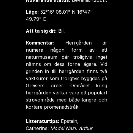
Nuvarande status:
Bevarad (2021).
Läge:
52°16' 08.01" N 16°47'
49.79" E
Att ta sig dit:
Bil.
Kommentar:
Herrgården är
numera någon form av ett
naturmuseum där troligtvis inget
nämns om dess forne ägare. Vid
grinden in till herrgården finns två
vaktkurer som troligtvis byggdes på
Greisers order. Området kring
herrgården verkar vara ett populärt
strövområde med både längre och
kortare promenadstråk.
Litteraturtips:
Epstein,
Catherine:
Model Nazi
: Arthur