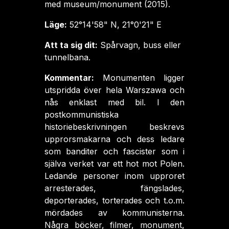
med museum/monument (2015).
Läge:
52°14'58" N, 21°0'21" E
Att ta sig dit:
Spårvagn, buss eller
tunnelbana.
Kommentar:
Monumenten ligger
utspridda över hela Warszawa och
nås enklast med bil. I den
postkommunistiska
historiebeskrivningen beskrevs
upprorsmakarna och dess ledare
som banditer och fascister som i
själva verket var ett hot mot Polen.
Ledande personer inom upproret
arresterades, fängslades,
deporterades, torterades och t.o.m.
mördades av kommunisterna.
Några böcker, filmer, monument,