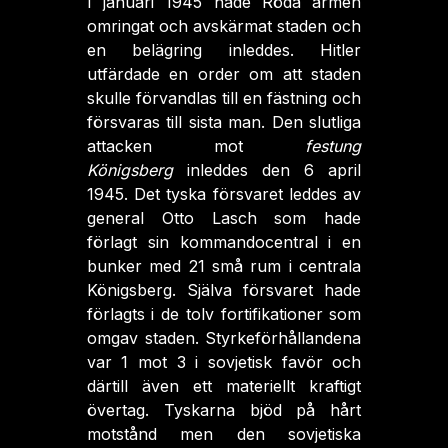
I januari 1945 hade Röda armén
omringat och avskärmat staden och
en belägring inleddes. Hitler
utfärdade en order om att staden
skulle förvandlas till en fästning och
försvaras till sista man. Den slutliga
attacken mot
festung
Königsberg
inleddes den 6 april
1945. Det tyska försvaret leddes av
general Otto Lasch som hade
förlagt sin kommandocentral i en
bunker med 21 små rum i centrala
Königsberg. Själva försvaret hade
förlagts i de tolv fortifikationer som
omgav staden. Styrkeförhållandena
var 1 mot 3 i sovjetisk favör och
därtill även ett materiellt kraftigt
övertag. Tyskarna bjöd på hårt
motstånd men den sovjetiska