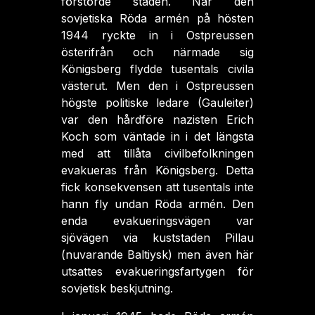
förstörde staden. När den
sovjetiska Röda armén på hösten
1944 ryckte in i Ostpreussen
österifrån och närmade sig
Königsberg flydde tusentals civila
västerut. Men den i Ostpreussen
högste politiske ledare (Gauleiter)
var den hårdföre nazisten Erich
Koch som väntade in i det längsta
med att tillåta civilbefolkningen
evakueras från Königsberg. Detta
fick konsekvensen att tusentals inte
hann fly undan Röda armén. Den
enda evakueringsvägen var
sjövägen via kuststaden Pillau
(nuvarande Baltiysk) men även här
utsattes evakueringsfartygen för
sovjetisk beskjutning.