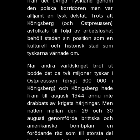
från det övriga Tyskland genom
den polska korridoren men var
alltjämt en tysk delstat. Trots att
Königsberg (och Ostpreussen)
avfolkats till följd av arbetslöshet
behöll staden sin position som en
kulturell och historisk stad som
tyskarna värnade om.
När andra världskriget bröt ut
bodde det ca två miljoner tyskar i
Ostpreussen (drygt 300 000 i
Königsberg) och Königsberg hade
fram till augusti 1944 ännu inte
drabbats av krigets härjningar. Men
natten mellan den 29 och 30
augusti genomförde brittiska och
amerikanska bombplan en
förödande räd som till största del