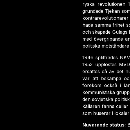
ryska revolutionen 
grundade Tjekan som 
kontrarevolutionärer
hade samma frihet s
och skapade Gulags l
med övergripande ans
politiska motståndare
1946 splittrades NK
1953 upplöstes MVD 
ersattes då av det 
var att bekämpa och
förekom också i län
kommunistiska grupper
den sovjetiska politis
källaren fanns celle
som huserar i lokaler
Nuvarande status:
B