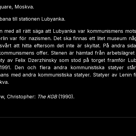
uare, Moskva.
ana till stationen Lubyanka.
 med all rätt säga att Lubyanka var kommunismens motsva
erlin var för nazismen. Det ska finnas ett litet museum n
vårt att hitta eftersom det inte är skyltat. På andra sid
 kommunismens offer. Stenen är hämtad från arbetslägret 
aty av Felix Dzerzhinsky som stod på torget framför Lub
l 1991. Den och flera andra kommunistiska statyer st
mans med andra kommunistiska statyer. Statyer av Lenin f
kva.
w, Christopher:
The KGB
(1990).