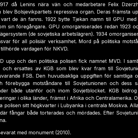
1917 då Lenins nära vän och medarbetare Felix Dzerz
blev Bolsjevikpartiets repressiva organ. Deras främsta up
 vart de än fanns. 1922 bytte Tjekan namn till GPU med s
om sin föregångare. GPU omorganiserades redan 1923 
ägersystem (de sovjetiska arbetslägren). 1934 omorganis
var för all polisiär verksamhet. Mord på politiska motstå
 tillhörde vardagen för NKVD.
VD upp och den politiska polisen fick namnet MVD. I sam
och ersattes av KGB som blev kvar fram till Sovjetuni
nuvarande FSB. Den huvudsakliga uppgiften för samtliga 
 förebygga motståndare till Sovjetunionen och dess sate
der både utanför och inom Sovjetblocket. KGB bidrog 
ingar i olika länder, främst i Afrika och Centralamerika. O
ka polisen sitt högkvarter i Lubyanka i centrala Moskva. Alla
r där fångar både torterades och mördades. Efter Sovjetuni
na.
evarat med monument (2010).