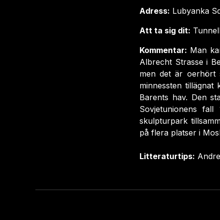
Adress:
Lubyanka Sq
Att ta sig dit:
Tunnelb
Kommentar:
Man kan
Albrecht Strasse i B
men det är oerhört s
minnessten tillägnat
Barents hav. Den st
Sovjetunionens fal
skulpturpark tillsam
på flera platser i Mos
Litteraturtips:
Andre