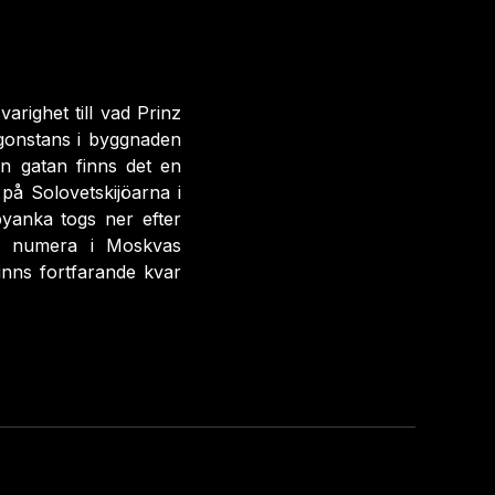
righet till vad Prinz
ågonstans i byggnaden
an gatan finns det en
på Solovetskijöarna i
yanka togs ner efter
år numera i Moskvas
inns fortfarande kvar