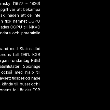
hinsky (1877 – 1926)
pgift var att bekämpa
killnaden att de inte
och fick namnet OGPU
erades OGPU till NKVD
ndare och potentiella
band med Stalins död
onens fall 1991. KGB
organ (undantag FSB)
llitstater. Spionage
också med hjälp till
avsett tidsperiod hade
 kände till huset och i
onens fall är det FSB