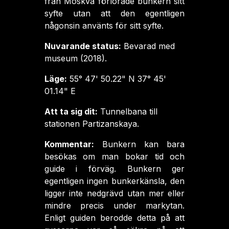
från Moskva förlorade bunkern sitt
syfte utan att den egentligen
någonsin använts för sitt syfte.
Nuvarande status:
Bevarad med
museum (2018).
Läge:
55° 47' 50.22" N 37° 45'
01.14" E
Att ta sig dit:
Tunnelbana till
stationen Partizanskaya.
Kommentar:
Bunkern kan bara
besökas om man bokar tid och
guide i förväg. Bunkern ger
egentligen ingen bunkerkänsla, den
ligger inte nedgrävd utan mer eller
mindre precis under markytan.
Enligt guiden berodde detta på att