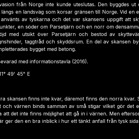
nvasion från Norge inte kunde uteslutas. Den byggdes ut 
längs en landsväg som korsar gränsen till Norge. Vid en ev
s använts av tyskarna och det var skansens uppgift att 
 punkter, en söder om Parsetjärn och en norr om densamm
öjd med utsikt över Parsetjärn och bestod av skyttevär
gnshinder, taggtråd och skyddsrum. En del av skansen by
pletterades bygget med betong.
evarad med informationstavla (2016).
11° 49' 45" E
ra skansen finns inte kvar, däremot finns den norra kvar.
 och värnen binds samman av små stigar vilket gör det enk
 att det inte finns möjlighet att gå in i värnen. Men efter
ger den en bra inblick i hur ett tänkt anfall från tysk sida 