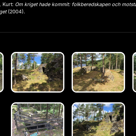
, Kurt:
Om kriget hade kommit: folkberedskapen och motst
iget
(2004).