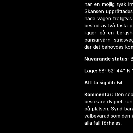
när en möjlig tysk i
Skansen upprättades 
hade vägen troligtvi
bestod av två fasta
ligger på en bergsh
pansarvärn, stridsva
där det behövdes kom
Nuvarande status:
B
Läge:
58° 52' 44" N 
Att ta sig dit:
Bil.
Kommentar:
Den söd
besökare dygnet runt
på platsen. Synd bara
välbevarad som den är 
alla fall förhalas.