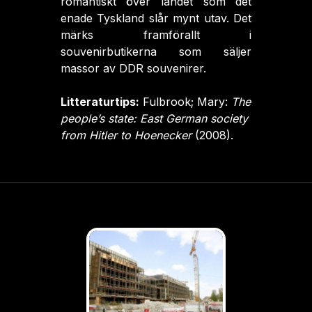
romantiskt över landet som det
enade Tyskland slår mynt utav. Det
märks framförallt i
souvenirbutikerna som säljer
massor av DDR souvenirer.
Litteraturtips:
Fulbrook; Mary:
The
people’s state: East German society
from Hitler to Hoenecker
(2008).