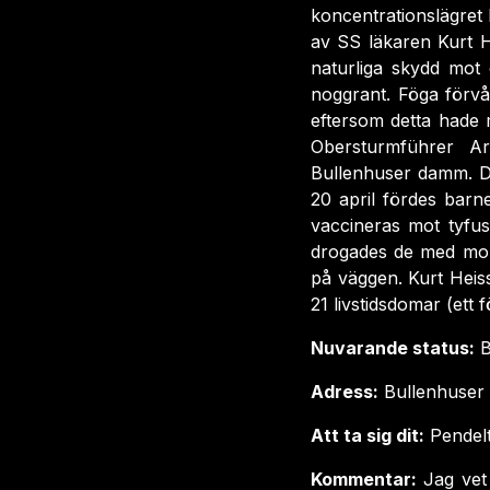
koncentrationslägre
av SS läkaren Kurt H
naturliga skydd mot
noggrant. Föga förvå
eftersom detta hade 
Obersturmführer Ar
Bullenhuser damm. Det
20 april fördes barn
vaccineras mot tyfus
drogades de med morf
på väggen. Kurt Heiss
21 livstidsdomar (ett
Nuvarande status:
B
Adress:
Bullenhuser
Att ta sig dit:
Pendelt
Kommentar:
Jag vet