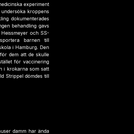
edicinska experiment
tt undersöka kroppens
kling dokumenterades
ingen behandling gavs
de Heissmeyer och SS-
portera barnen till
. skola i Hamburg. Den
för dem att de skulle
ället för vaccinering
n i krokarna som satt
d Strippel dömdes till
enhuser damm har ända