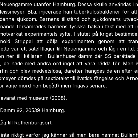
t Neuengamme utanför Hamburg. Dessa skulle användas i m
eissmeyer. Bl.a. injicerade han tuberkulosbakterier för a
 denna sjukdom. Barnens tillstånd och sjukdomens utvec
nande försämrades barnens fysiska hälsa i takt med att 
motverkat experimentets syfte. I slutet på kriget bestäm
nold Strippel att dölja experimenten genom att trans
ta var ett satellitläger till Neuengamme och låg i en f.d
en ner till källaren i Bullenhuser damm där SS berättade 
, de hade med andra ord inget att vara rädda för. Men ist
in och blev medvetslösa, därefter hängdes de en efter e
meyer dömdes på sextiotalet till livstids fängelse och Arnol
 för varje mord han begått) men frigavs senare.
evarat med museum (2008).
 Damm 92, 20539 Hamburg.
åg till Rothenburgsort.
 inte riktigt varför jag känner så men bara namnet Bull