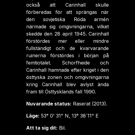
också att Carinhall skulle
förberedas för att sprängas när
den sovjetiska Röda armén
närmade sig omgivningarna, vilket
skedde den 28 april 1945. Carinhall
förstördes mer eller mindre
fullständigt och de kvarvarande
ruinerna förstördes i början på
femtiotalet. Schorfheide och
Carinhall hamnade efter kriget i den
östtyska zonen och omgivningarna
kring Carinhall blev avlyst ända
fram till Östtysklands fall 1990.
Nuvarande status:
Raserat (2013).
Läge:
53° 0' 31" N, 13° 38´11" E
Att ta sig dit:
Bil.