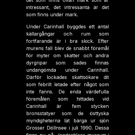
det som finns ovan mark som är
intressant, det intressanta är det
som finns under mark.
Under Carinhall byggdes ett antal
källargångar och rum som
fortfarande är i bra skick. Efter
murens fall blev de snabbt föremål
för myter om skatter och andra
dyrgripar som sades finnas
undangömda under Carinhall.
Därför lockades skattsökare dit
som febrilt letade efter något som
inte fanns. De enda värdefulla
föremålen som hittades vid
Carinhall är fem stycken
bronsstatyer som de östtyska
myndigheterna lät bärga ur sjön
Grosser Döllnsee i juli 1990. Dessa