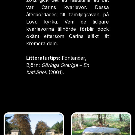
2012 gick det att fastställa att det
var Carins kvarlevor. Dessa
återbördades till familjegraven på
Lovö kyrka. Vem de tidigare
kvarlevorna tillhörde förblir dock
okänt eftersom Carins släkt lät
kremera dem.
Litteraturtips:
Fontander,
Björn:
Görings Sverige – En
hatkärlek
(2001).