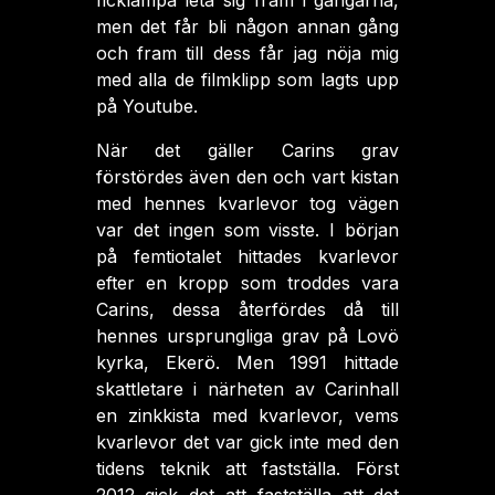
ficklampa leta sig fram i gångarna,
men det får bli någon annan gång
och fram till dess får jag nöja mig
med alla de filmklipp som lagts upp
på Youtube.
När det gäller Carins grav
förstördes även den och vart kistan
med hennes kvarlevor tog vägen
var det ingen som visste. I början
på femtiotalet hittades kvarlevor
efter en kropp som troddes vara
Carins, dessa återfördes då till
hennes ursprungliga grav på Lovö
kyrka, Ekerö. Men 1991 hittade
skattletare i närheten av Carinhall
en zinkkista med kvarlevor, vems
kvarlevor det var gick inte med den
tidens teknik att fastställa. Först