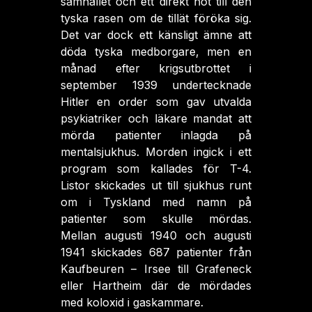
samhället och ett direkt hot till den
tyska rasen om de tillät föröka sig.
Det var dock ett känsligt ämne att
döda tyska medborgare, men en
månad efter krigsutbrottet i
september 1939 undertecknade
Hitler en order som gav utvalda
psykiatriker och läkare mandat att
mörda patienter inlagda på
mentalsjukhus. Morden ingick i ett
program som kallades för T-4.
Listor skickades ut till sjukhus runt
om i Tyskland med namn på
patienter som skulle mördas.
Mellan augusti 1940 och augusti
1941 skickades 687 patienter från
Kaufbeuren – Irsee till Grafeneck
eller Hartheim där de mördades
med koloxid i gaskammare.