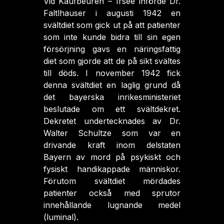
Vid Kaufbeuren – Irsee införde Dr.
Faltlhauser i augusti 1942 en
svältdiet som gick ut på att patienter
som inte kunde bidra till sin egen
försörjning gavs en näringsfattig
diet som gjorde att de på sikt svältes
till döds. I november 1942 fick
denna svältdiet en laglig grund då
det bayerska inrikesministeriet
beslutade om ett svältdekret.
Dekretet undertecknades av Dr.
Walter Schultze som var en
drivande kraft inom delstaten
Bayern av mord på psykiskt och
fysiskt handikappade människor.
Förutom svältdiet mördades
patienter också med sprutor
innehållande lugnande medel
(luminal).